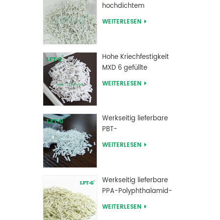
hochdichtem
Polyethylen mit
WEITERLESEN
Langglasfaserverstärkung
Hohe Kriechfestigkeit
MXD 6 gefüllte
Langglasfaser-
WEITERLESEN
Compounds
Werkseitig lieferbare
PBT-
Polybutylenterephthalat-
WEITERLESEN
Langglasfaser-
verstärkte
Verbindungen
Werkseitig lieferbare
PPA-Polyphthalamid-
Langglasfaser-
WEITERLESEN
verstärkte