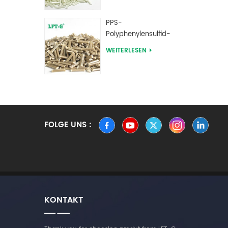
Verbindungen
PPS-
Polyphenylensulfid-
Langglasfaser-
WEITERLESEN
verstärkte
Verbindungen
FOLGE UNS :
KONTAKT