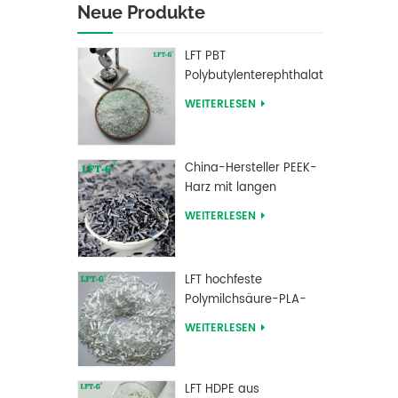
Neue Produkte
LFT PBT
Polybutylenterephthalat
Langglasfasergefüllte
WEITERLESEN
Verbundwerkstoffe
China-Hersteller PEEK-
Harz mit langen
kohlenstofffaserverstärkten
WEITERLESEN
Pellets
LFT hochfeste
Polymilchsäure-PLA-
Langglasfaser-
WEITERLESEN
verstärkte Pellets
LFT HDPE aus