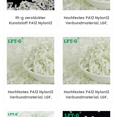
lft-g verstärkter
Hochfestes PA12 Nylon12
Kunststoff PA12 Nylon12
Verbundmaterial, LGF,
Füllung Langglasfaser
reinweiß, für Automobile
hohe Zugfestigkeit
Hochfestes PA12 Nylon12
Hochfestes PA12 Nylon12
Verbundmaterial, LGF,
Verbundmaterial, LGF,
reinweiß, für Automobile
reinweiß, für Automobile