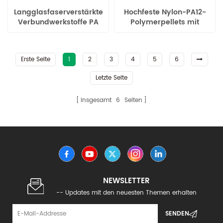
Langglasfaserverstärkte
Hochfeste Nylon-PA12-
Verbundwerkstoffe PA
Polymerpellets mit
12-Serie Copolymer
langen Glasfasern
Erste Seite
1
2
3
4
5
6
Letzte Seite
insgesamt
6
Seiten
NEWSLETTER
-- Updates mit den neuesten Themen erhalten