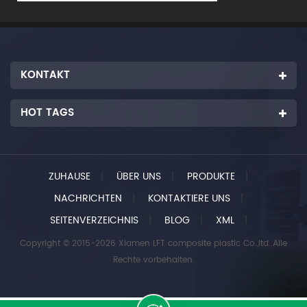
KONTAKT
HOT TAGS
ZUHAUSE
|
ÜBER UNS
|
PRODUKTE
|
NACHRICHTEN
|
KONTAKTIERE UNS
|
SEITENVERZEICHNIS
|
BLOG
|
XML
|
Copyright © 2015-2026 Xiamen LFT composite plastic Co.,ltd..Alle
Rechte vorbehalten.