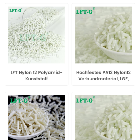
Automobilindustrie
LFT Nylon 12 Polyamid-
Hochfestes PA12 Nylon12
Kunststoff
Verbundmaterial, LGF,
Langglasfaserverstärkte
reinweiß, für Automobile
Verbundwerkstoffgranulate