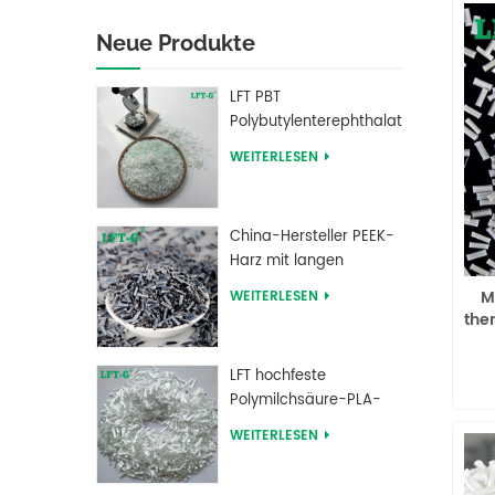
Neue Produkte
LFT PBT
Polybutylenterephthalat
Langglasfasergefüllte
WEITERLESEN
Verbundwerkstoffe
China-Hersteller PEEK-
Harz mit langen
kohlenstofffaserverstärkten
M
WEITERLESEN
Pellets
the
LFT hochfeste
C
Polymilchsäure-PLA-
Langglasfaser-
WEITERLESEN
verstärkte Pellets