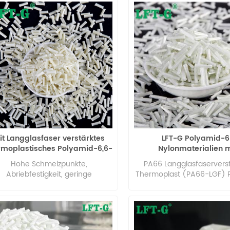
it Langglasfaser verstärktes
LFT-G Polyamid-6
rmoplastisches Polyamid-6,6-
Nylonmaterialien m
Harz, Nylon-Granulat
Glasfaserfüllung 20
Hohe Schmelzpunkte,
PA66 Langglasfaserverst
Abriebfestigkeit, geringe
Thermoplast (PA66-LGF) 
hemikalienbeständigkeit und
66 (PA66) ist einer d
hohe Wasseraufnahme
weitesten verbreiteten te
Thermoplaste. Es bie
hervorragende mechan
Festigkeit, Verschleißfest