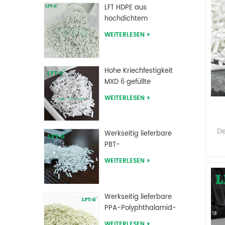
LFT HDPE aus
hochdichtem
Polyethylen mit
WEITERLESEN
Langglasfaserverstärkung
Hohe Kriechfestigkeit
MXD 6 gefüllte
Langglasfaser-
WEITERLESEN
Compounds
De
Werkseitig lieferbare
PBT-
lan
Polybutylenterephthalat-
(L
WEITERLESEN
Langglasfaser-
verstärkte
kur
Verbindungen
Werkseitig lieferbare
For
PPA-Polyphthalamid-
bes
Langglasfaser-
Fo
WEITERLESEN