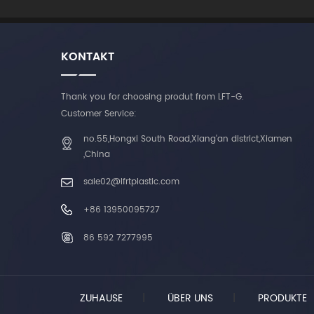
KONTAKT
Thank you for choosing produt from LFT-G.
Customer Service:
no.55,Hongxi South Road,Xiang'an district,Xiamen
,China
sale02@lfrtplastic.com
+86 13950095727
86 592 7277995
ZUHAUSE
|
ÜBER UNS
|
PRODUKTE