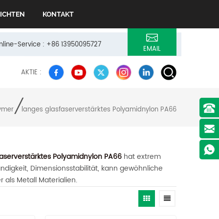
ICHTEN
KONTAKT
Online-Service : +86 13950095727
EMAIL
AKTIE :
/
ymer
langes glasfaserverstärktes Polyamidnylon PA66
faserverstärktes Polyamidnylon PA66
hat extrem
gkeit, Dimensionsstabilität, kann gewöhnliche
 als Metall Materialien.