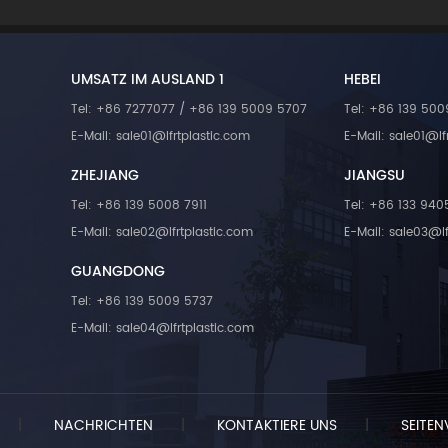
Langglasfaser (LGF)
Spritzgießen und Formp
Langkohlenstofffaser (LCF
verarbeiten, und auch k
Materialien werden umfa
Bauteile können herges
den Bereichen Automobilin
werden. Daher kan
UMSATZ IM AUSLAND 1
HEBEI
Elektrik & Elektronik
langglasfaserverstärktes 
Industrieausrüstung, neue
Tel: +86 7277077 / +86 139 5009 5707
Tel: +86 139 500
in großem Umfang 
und Strukturbauteile einges
Baumaterialien, der Luf
E-Mail: sale01@lfrtplastic.com
E-Mail: sale01@lf
unterstützen sowoh
Raumfahrt, elektronischen
Spritzgussverfahren (LFT
ZHEJIANG
JIANGSU
Möbeln und anderen Ber
auch Extrusionsprozess
eingesetzt werden, insbe
Tel: +86 139 5008 7911
Tel: +86 133 94
anpassbaren Faserlänge
auf dem Anwendungsmar
mm bis 25 mm. Das Unte
E-Mail: sale02@lfrtplastic.com
E-Mail: sale03@lf
Automobilindustrie. 
ist nach ISO 9001 und IAT
Herstellungsprozess 
zertifiziert und besitzt 
GUANGDONG
langglasfaserverstärktem 
Patente im Bereich der La
unterscheidet sich von 
Tel: +86 139 5009 5737
Verbundtechnologi
kurzglasfaserverstärktem 
Hauptprodukte
E-Mail: sale04@lfrtplastic.com
Die kurzglasfaserverstärkt
66-Partikel werden dur
Reibung und Scherung
Schnecke und Zylinder zerk
Dabei entstehen
|
NACHRICHTEN
|
KONTAKTIERE UNS
|
SEITEN
kurzglasfaserverstärkte N