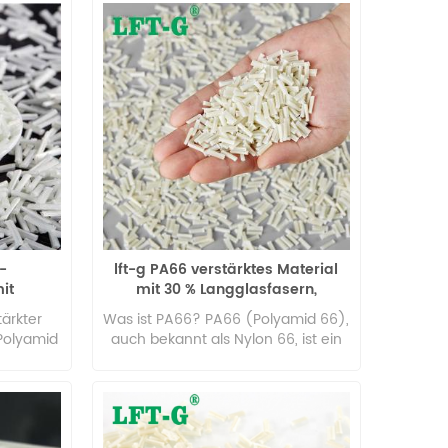
-
lft-g PA66 verstärktes Material
it
mit 30 % Langglasfasern,
%-60%
Spezifikation Polyamid66
ärkter
Was ist PA66? PA66 (Polyamid 66),
modifizierter Kunststoff
Polyamid
auch bekannt als Nylon 66, ist ein
er am
teilkristalliner thermoplastischer
chnischen
Kunststoff, der in der Automobil-,
tet
Elektro-, Elektronik- und
ische
Industriebranche weit verbreitet ist.
igkeit,
Er zeichnet sich durch