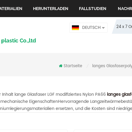
ATERIALIEN
HERUNTERLADEN
FALLSTUDIEN
NACHR
24 x 7 
DEUTSCH
Startseite
langes Glasfaserpol
/
 Inhalt lange Glasfaser LGF modifiziertes Nylon PA66
langes glas
mechanische EigenschaftenHervorragende Langzeitwärmebeständi
niumlegierungsmaterialien ersetzen, und die Kosten sind niedriger