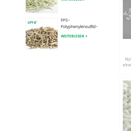
verstärkte
w
Ex
Verbindungen
au
PPS-
Polyphenylensulfid-
Langglasfaser-
WEITERLESEN
verstärkte
Verbindungen
Ny
eine
6
A
Mol
ni
im 