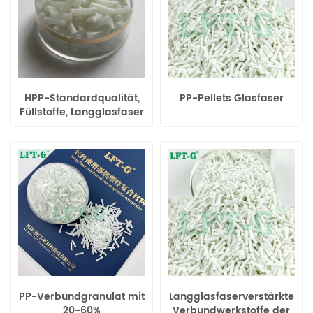
HPP-Standardqualität,
PP-Pellets Glasfaser
Füllstoffe, Langglasfaser
(LGF), Polypropylen-
modifizierte,
kunststoffverstärkte
Materialien
PP-Verbundgranulat mit
Langglasfaserverstärkte
20-60%
Verbundwerkstoffe der