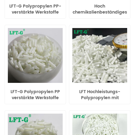
LFT-G Polypropylen PP-
Hoch
verstärkte Werkstoffe
chemikalienbeständiges
mit hohen
PP-
mechanischen
Langglasfasermaterial,
Eigenschaften
Naturschwarz,
Sonderfarbe
LFT-G Polypropylen PP
LFT Hochleistungs-
verstärkte Werkstoffe
Polypropylen mit
langglasfasergefüllt
Faseranteil, LFT-
Materialien,
Spritzgussmasse