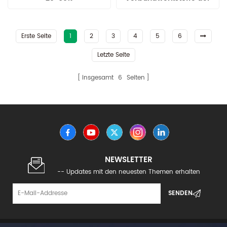
Langglasfaseranteil
PP-Serie
Erste Seite
1
2
3
4
5
6
Letzte Seite
insgesamt
6
Seiten
NEWSLETTER
-- Updates mit den neuesten Themen erhalten