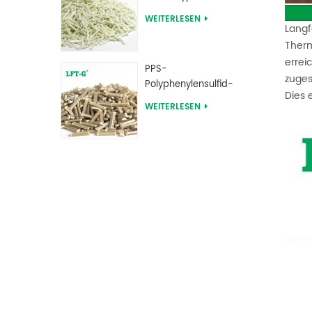
Langglasfaser-
WEITERLESEN
verstärkte
Langf
Verbindungen
Therm
errei
PPS-
zuges
Polyphenylensulfid-
Dies 
Langglasfaser-
WEITERLESEN
verstärkte
Verbindungen