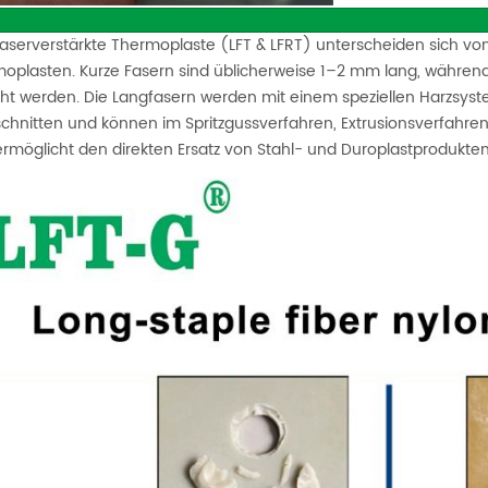
aserverstärkte Thermoplaste (LFT & LFRT) unterscheiden sich vo
oplasten. Kurze Fasern sind üblicherweise 1–2 mm lang, währe
cht werden. Die Langfasern werden mit einem speziellen Harzsys
chnitten und können im Spritzgussverfahren, Extrusionsverfah
ermöglicht den direkten Ersatz von Stahl- und Duroplastprodukten