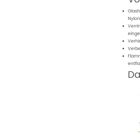
Glasf
Nylon
Verri
einge
Verhi
Verbe
Flamm
entf
Da