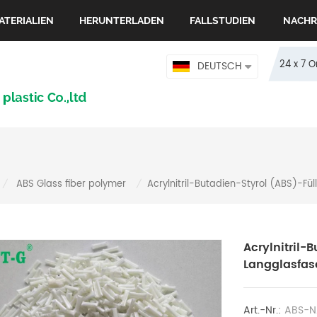
ATERIALIEN
HERUNTERLADEN
FALLSTUDIEN
NACHR
24 x 7 
DEUTSCH
ABS Glass fiber polymer
Acrylnitril-Butadien-Styrol (ABS)-Fü
/
/
Acrylnitril-
Langglasfas
Art.-Nr.:
ABS-N