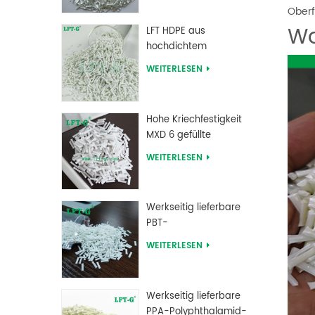
Oberf
Wa
LFT HDPE aus
hochdichtem
Polyethylen mit
WEITERLESEN
Langglasfaserverstärkung
Hohe Kriechfestigkeit
MXD 6 gefüllte
Langglasfaser-
WEITERLESEN
Compounds
Werkseitig lieferbare
PBT-
Polybutylenterephthalat-
WEITERLESEN
Langglasfaser-
verstärkte
Verbindungen
Werkseitig lieferbare
PPA-Polyphthalamid-