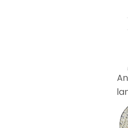
An
la