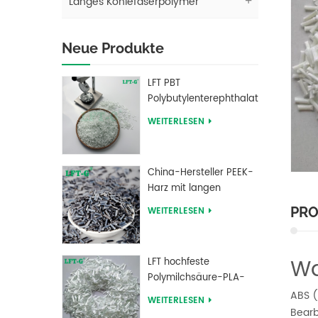
Langes Kohlefaserpolymer
Neue Produkte
LFT PBT
Polybutylenterephthalat
Langglasfasergefüllte
WEITERLESEN
Verbundwerkstoffe
China-Hersteller PEEK-
Harz mit langen
kohlenstofffaserverstärkten
PRO
WEITERLESEN
Pellets
Wa
LFT hochfeste
Polymilchsäure-PLA-
Langglasfaser-
ABS (
WEITERLESEN
verstärkte Pellets
Bearb