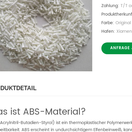
Zahlung:
T/T o
Produktherkunf
Farbe:
Origina
Hafen:
Xiamen
ANFRAGE 
DUKTDETAIL
s ist ABS-Material?
Acrylnitril-Butadien-Styrol) ist ein thermoplastischer Polymerwerk
eitbarkeit. ABS erscheint in undurchsichtigem Elfenbeinweiß, k