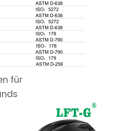
n für
unds