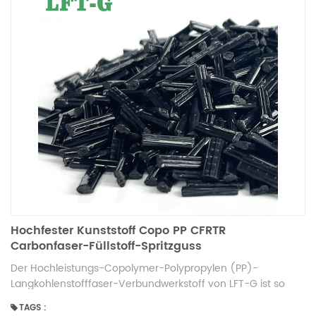
Hochfester Kunststoff Copo PP CFRTR
Carbonfaser-Füllstoff-Spritzguss
Der Hochleistungs-Copolymer-Polypropylen (PP)-
Langkohlenstofffaser-Verbundwerkstoff von LFT-G ist so
konzipiert, dass erhervorragende mechanische Festigkeit,
TAGS :
Schlagfestigkeit und DimensionsstabilitätDieses Material ist