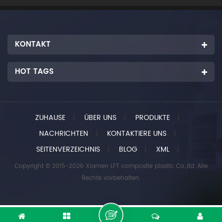
KONTAKT
HOT TAGS
ZUHAUSE
|
ÜBER UNS
|
PRODUKTE
|
NACHRICHTEN
|
KONTAKTIERE UNS
|
SEITENVERZEICHNIS
|
BLOG
|
XML
|
Copyright © 2015-2026 Xiamen LFT composite plastic Co.,ltd..Alle
Rechte vorbehalten.