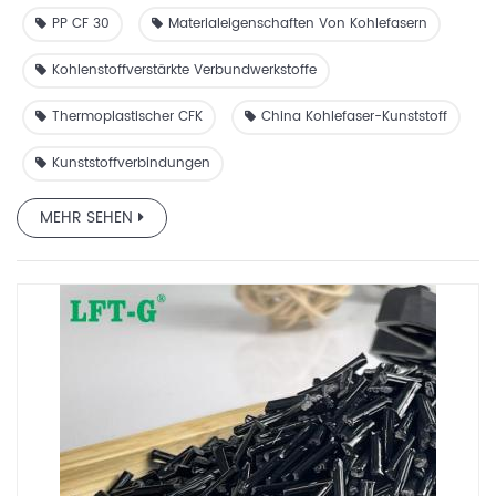
ideal für Anwendungen, dieleichte und dennoch langlebige
PP CF 30
Materialeigenschaften Von Kohlefasern
Lösungenund bietet eine bessere Leistung im Vergleich zu
herkömmlichem, kurzfaserverstärktem PP.
Kohlenstoffverstärkte Verbundwerkstoffe
Thermoplastischer CFK
China Kohlefaser-Kunststoff
Kunststoffverbindungen
MEHR SEHEN