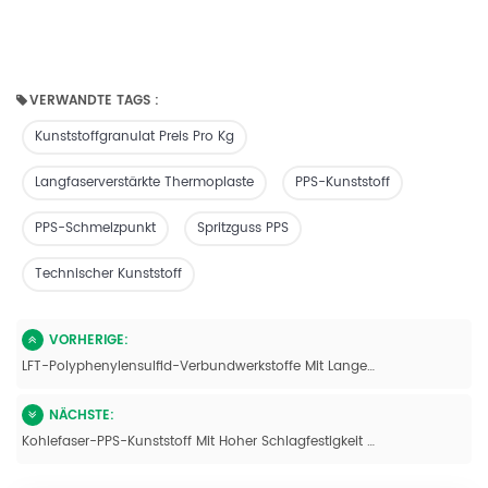
VERWANDTE TAGS :
Kunststoffgranulat Preis Pro Kg
Langfaserverstärkte Thermoplaste
PPS-Kunststoff
PPS-Schmelzpunkt
Spritzguss PPS
Technischer Kunststoff
VORHERIGE:
LFT-Polyphenylensulfid-Verbundwerkstoffe Mit Langer Kohlenstofffaserfüllung
NÄCHSTE:
Kohlefaser-PPS-Kunststoff Mit Hoher Schlagfestigkeit Für Den Maschinenbau