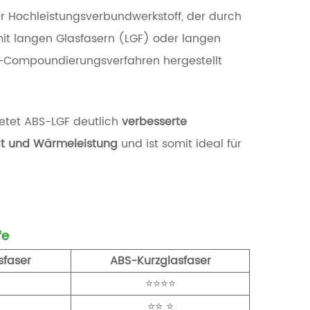
er Hochleistungsverbundwerkstoff, der durch
mit langen Glasfasern (LGF) oder langen
ns-Compoundierungsverfahren hergestellt
etet ABS-LGF deutlich
verbesserte
ität und Wärmeleistung
und ist somit ideal für
fe
sfaser
ABS-Kurzglasfaser
⭐⭐⭐⭐
⭐⭐
⭐