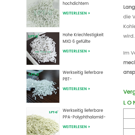
hochdichtem
Lang
Polyethylen mit
WEITERLESEN
die 
Langglasfaserverstärkung
Kohl
Hohe Kriechfestigkeit
wird.
MXD 6 gefüllte
Langglasfaser-
WEITERLESEN
Im V
Compounds
mech
ansp
Werkseitig lieferbare
PBT-
Polybutylenterephthalat-
WEITERLESEN
Verg
Langglasfaser-
verstärkte
L
O
Verbindungen
Werkseitig lieferbare
PPA-Polyphthalamid-
Langglasfaser-
WEITERLESEN
verstärkte