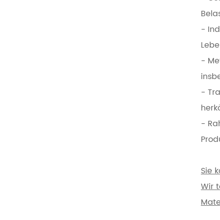
Bela
- In
Lebe
- Me
insb
- Tr
herk
- Ra
Prod
Sie 
Wir 
Mate