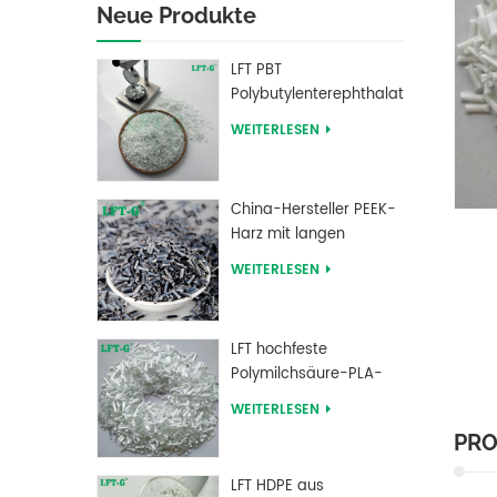
Neue Produkte
LFT PBT
Polybutylenterephthalat
Langglasfasergefüllte
WEITERLESEN
Verbundwerkstoffe
China-Hersteller PEEK-
Harz mit langen
kohlenstofffaserverstärkten
WEITERLESEN
Pellets
LFT hochfeste
Polymilchsäure-PLA-
Langglasfaser-
WEITERLESEN
verstärkte Pellets
PRO
LFT HDPE aus