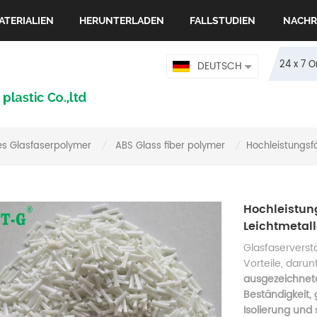
ATERIALIEN
HERUNTERLADEN
FALLSTUDIEN
NACHR
24 x 7 
DEUTSCH
es Glasfaserpolymer
ABS Glass fiber polymer
Hochleistungsf
/
/
Hochleistun
Leichtmetall
Glasfaserverst
Vorteile, darun
ausgezeichnete
Beständigkeit,
Isolierung und 