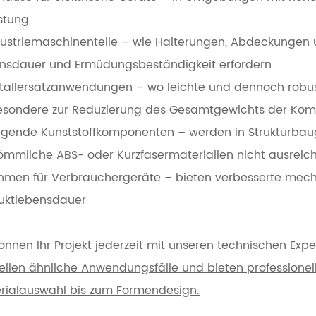
stung
dustriemaschinenteile – wie Halterungen, Abdeckungen 
nsdauer und Ermüdungsbeständigkeit erfordern
tallersatzanwendungen – wo leichte und dennoch robust
esondere zur Reduzierung des Gesamtgewichts der Ko
agende Kunststoffkomponenten – werden in Strukturba
ömmliche ABS- oder Kurzfasermaterialien nicht ausreic
hmen für Verbrauchergeräte – bieten verbesserte mecha
uktlebensdauer
können Ihr Projekt jederzeit mit unseren technischen Exp
teilen ähnliche Anwendungsfälle und bieten professione
rialauswahl bis zum Formendesign.