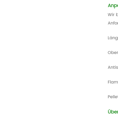
Anp
Wir 
Anfo
Läng
Ober
Anti
Flam
Pell
Über