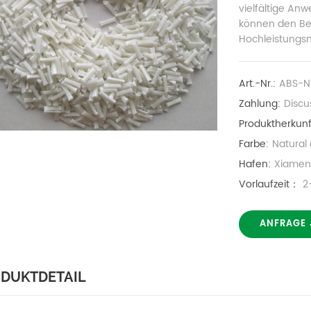
vielfältige An
können den Be
Hochleistungsm
Art.-Nr.:
ABS-N
Zahlung:
Discu
Produktherkunf
Farbe:
Natural
Hafen:
Xiame
Vorlaufzeit：
2
ANFRAGE 
DUKTDETAIL