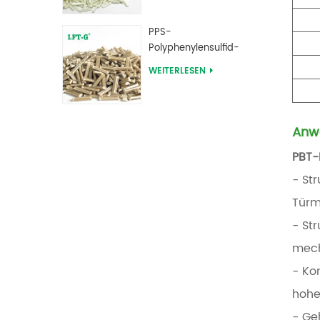
Verbindungen
PPS-
Polyphenylensulfid-
Langglasfaser-
WEITERLESEN
verstärkte
Verbindungen
Anw
PBT-
- St
Türm
- St
mech
- Ko
hohe
- Ge