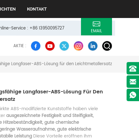
ICHTEN
KONTAKT
Online-Service : +86 13950095727
EMAIL
AKTIE :
ähige Langfaser-ABS-Lösung für den Leichtmetallersatz
gsfähige Langfaser-ABS-Lösung Für Den
ersatz
ärkte ABS-modifizierte Kunststoffe haben viele
ter
ausgezeichnete Festigkeit und Steifigkeit,
 Hitzebeständigkeit, gute chemische
 geringe Wasseraufnahme, gute elektrische
stabile Leistung
Diese Vorteile eröffnen ihm