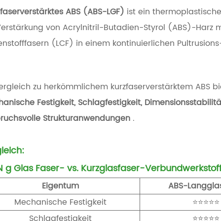
faserverstärktes ABS (ABS-LGF)
ist ein thermoplastisch
Verstärkung von Acrylnitril-Butadien-Styrol (ABS)-Harz 
enstofffasern (LCF) in einem kontinuierlichen Pultrusio
ergleich zu herkömmlichem kurzfaserverstärktem ABS bi
anische Festigkeit, Schlagfestigkeit, Dimensionsstabil
ruchsvolle Strukturanwendungen
.
leich:
N
g Glas
Faser- vs. Kurzglasfaser-Verbundwerkstof
Eigentum
ABS-Langgla
Mechanische Festigkeit
⭐⭐⭐⭐⭐
Schlagfestigkeit
⭐⭐⭐⭐⭐