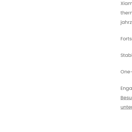
Xiam
ther
jahr
Fort
Stabi
One-
Enga
Besu
unte