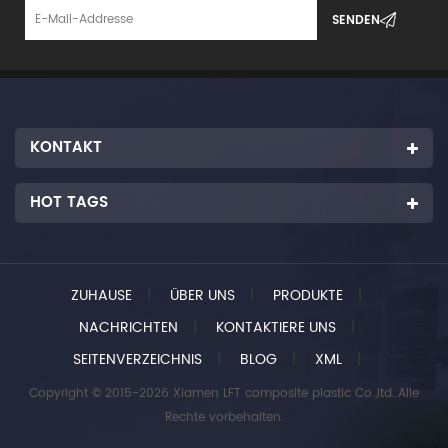
KONTAKT
HOT TAGS
ZUHAUSE
|
ÜBER UNS
|
PRODUKTE
|
NACHRICHTEN
|
KONTAKTIERE UNS
|
SEITENVERZEICHNIS
|
BLOG
|
XML
|
Copyright © 2015-2026 Xiamen LFT composite plastic Co.,ltd..Alle
Rechte vorbehalten.