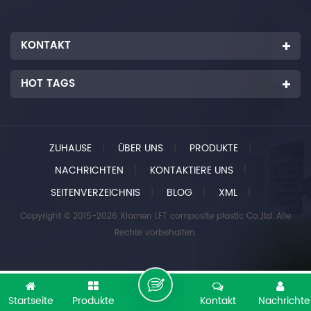
KONTAKT
HOT TAGS
ZUHAUSE
|
ÜBER UNS
|
PRODUKTE
|
NACHRICHTEN
|
KONTAKTIERE UNS
|
SEITENVERZEICHNIS
|
BLOG
|
XML
|
Copyright © 2015-2026 Xiamen LFT composite plastic Co.,ltd..Alle
Rechte vorbehalten.
Startseite
Produkte
Kontakt
Nachricht