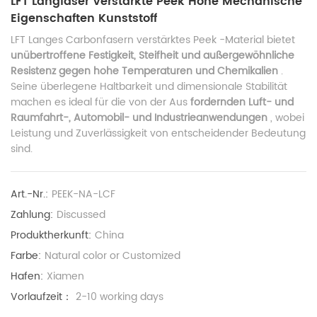
LFT Langfaser Verstärkte Peek Hohe Mechanische
Eigenschaften Kunststoff
LFT Langes Carbonfasern verstärktes Peek -Material bietet
unübertroffene Festigkeit, Steifheit und außergewöhnliche
Resistenz gegen hohe Temperaturen und Chemikalien
.
Seine überlegene Haltbarkeit und dimensionale Stabilität
machen es ideal für die von der Aus
fordernden Luft- und
Raumfahrt-, Automobil- und Industrieanwendungen
, wobei
Leistung und Zuverlässigkeit von entscheidender Bedeutung
sind.
Art.-Nr.:
PEEK-NA-LCF
Zahlung:
Discussed
Produktherkunft:
China
Farbe:
Natural color or Customized
Hafen:
Xiamen
Vorlaufzeit：
2-10 working days