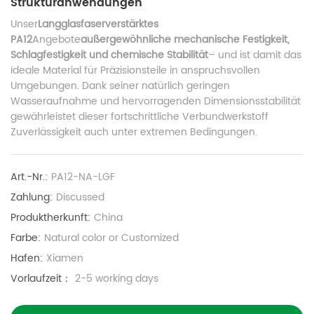
Strukturanwendungen
Unser
Langglasfaserverstärktes
PA12
Angebote
außergewöhnliche mechanische Festigkeit,
Schlagfestigkeit und chemische Stabilität
– und ist damit das
ideale Material für Präzisionsteile in anspruchsvollen
Umgebungen. Dank seiner natürlich geringen
Wasseraufnahme und hervorragenden Dimensionsstabilität
gewährleistet dieser fortschrittliche Verbundwerkstoff
Zuverlässigkeit auch unter extremen Bedingungen.
Art.-Nr.:
PA12-NA-LGF
Zahlung:
Discussed
Produktherkunft:
China
Farbe:
Natural color or Customized
Hafen:
Xiamen
Vorlaufzeit：
2-5 working days