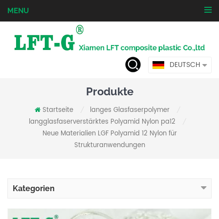
MENU
DEUTSCH
Produkte
Startseite
langes Glasfaserpolymer
/
/
langglasfaserverstärktes Polyamid Nylon pa12
/
Neue Materialien LGF Polyamid 12 Nylon für
Strukturanwendungen
Kategorien