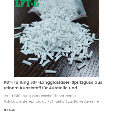
PBT-Füllung LGF-Langglasfaser-Spritzguss aus
reinem Kunststoff für Autoteile und
Heimanwendungen
PBT-Einführung Wissenschaftlicher Name:
Polybutylenterephthalat, PBT, gehört zur Polyesterreihe,
besteht aus 1,4-pbt-Butylenglykol und Terephthalsäure
TAGS :
(PTA) oder Terephthalsäureester (DMT)-Polykondensation