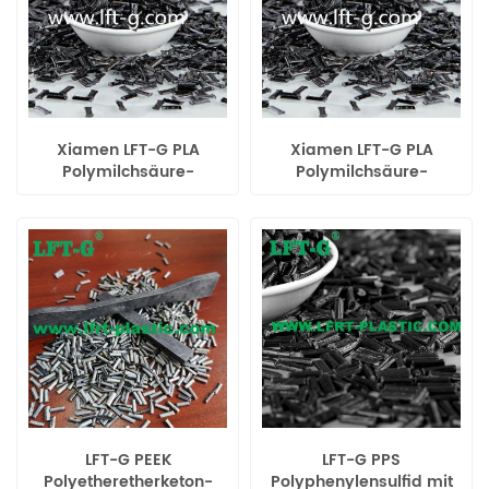
Xiamen LFT-G PLA
Xiamen LFT-G PLA
Polymilchsäure-
Polymilchsäure-
Verbundstoff mit langen
Verbundstoff mit langen
Kohlenstofffasern
Kohlenstofffasern
thermoplastisches Harz
thermoplastisches Harz
LFT-G PEEK
LFT-G PPS
Polyetheretherketon-
Polyphenylensulfid mit