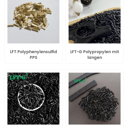
LFT Polyphenylensulfid
LFT-G Polypropylen mit
PPS
langen
Langglasfaserverstärkte
Kohlenstofffasern
PPS-Pellets
gefülltes PP-Polymer mit
hohen mechanischen
Eigenschaften