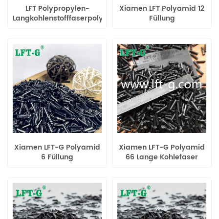
LFT Polypropylen-
Xiamen LFT Polyamid 12
Langkohlenstofffaserpolymer
Füllung
für leichte Kunststoffteile
Langkohlefaserverbindunge
hohe Schlagfestigkeit für
Autoteile
Xiamen LFT-G Polyamid
Xiamen LFT-G Polyamid
6 Füllung
66 Lange Kohlefaser
Langkohlefaserverstärktes
gefüllt
thermoplastisches
Verschleißfestigkeit für
Material
Autoteile