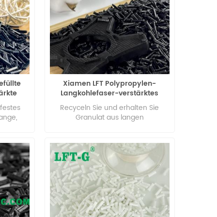
füllte
Xiamen LFT Polypropylen-
ärkte
Langkohlefaser-verstärktes
Granulat für die
festes
Recyceln Sie und erhalten Sie
Automobilindustrie
lange,
Granulat aus langen
ts Länge:
Kohlenstofffasern PP 94-V0