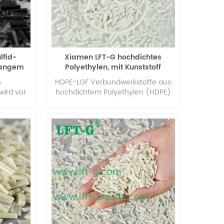
lfid-
Xiamen LFT-G hochdichtes
langem
Polyethylen, mit Kunststoff
em
gefüllte langglasfaserverstärkte
n
HDPE-LGF Verbundwerkstoffe aus
t hoher
Verbindungen, natürliche Farbe
wird vor
hochdichtem Polyethylen (HDPE)
keit
rbessert,
und Glasfaser (LGF) wurden durch
digkeit,
einen
ringe
Doppelschneckenextrusionsmechanismus
m Füllen
hergestellt und die mechanischen
efasern
Eigenschaften und das nicht-
ungen
isotherme Kristallisationsverhalten
genannten
von HDPE/LGF-Verbundwerkstoffen
nd eine
untersucht. Die Ergebnisse zeigen,
ng zu
dass die Schlagzähigkeit des
Lange
Verbundwerkstoffs durch MAH-g-
ie für
POE verbessert werden kann und
nststoffe
die Grenzflächenbindung zwischen
kte
Glasfaser und HDPE gut ist. Der