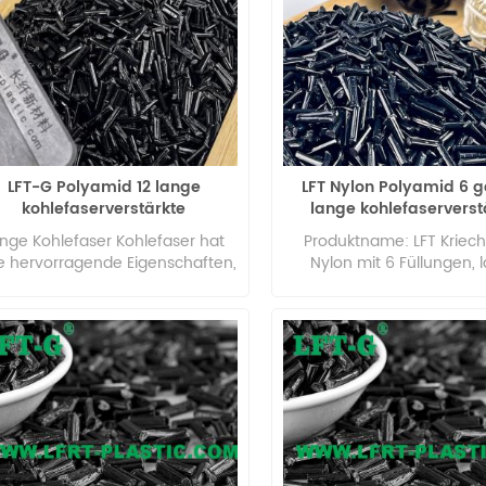
LFT-G Polyamid 12 lange
LFT Nylon Polyamid 6 ge
kohlefaserverstärkte
lange kohlefaserverst
lonverbindungen für Autoteile
Pellets
nge Kohlefaser Kohlefaser hat
Produktname: LFT Kriech
le hervorragende Eigenschaften,
Nylon mit 6 Füllungen, 
he axiale Festigkeit und Modul,
kohlefaserverstärkte Pelle
ringe Dichte, hohe spezifische
12–25 mm
stung, kein Kriechen, superhohe
mperaturbeständigkeit in nicht
oxidierender Umgebung, gute
Ermüdungsbeständigkeit,
zifische Wärme und elektrische
itfähigkeit zwischen Nichtmetall
und Metall, klein
meausdehnungskoeffizient und