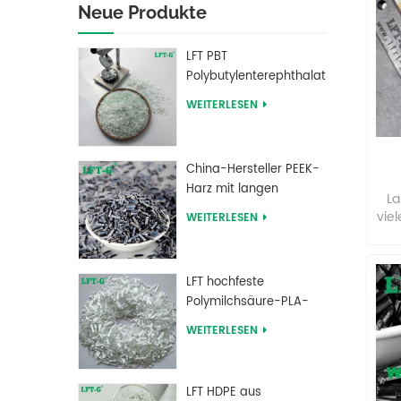
Neue Produkte
LFT PBT
Polybutylenterephthalat
Langglasfasergefüllte
WEITERLESEN
Verbundwerkstoffe
China-Hersteller PEEK-
Harz mit langen
Ny
La
kohlenstofffaserverstärkten
vie
WEITERLESEN
Pellets
ho
ge
Lei
LFT hochfeste
Te
Polymilchsäure-PLA-
Langglasfaser-
WEITERLESEN
verstärkte Pellets
spe
Le
LFT HDPE aus
Wär