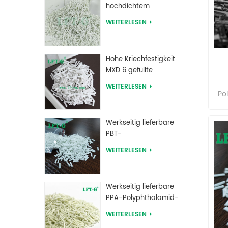
hochdichtem
Polyethylen mit
WEITERLESEN
Langglasfaserverstärkung
el
Hohe Kriechfestigkeit
MXD 6 gefüllte
koh
h
Langglasfaser-
WEITERLESEN
Koh
Compounds
Po
des
der
se
Werkseitig lieferbare
Sä
Sc
PBT-
w
Polybutylenterephthalat-
WEITERLESEN
Langglasfaser-
Kor
mod
verstärkte
bet
M
Verbindungen
da
Werkseitig lieferbare
Mögl
PPA-Polyphthalamid-
zu 
Langglasfaser-
bil
WEITERLESEN
mod
verstärkte
um 