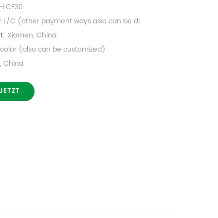
-LCF30
r L/C (other payment ways also can be di
t:
Xiamen, China
l color (also can be customized)
, China
JETZT