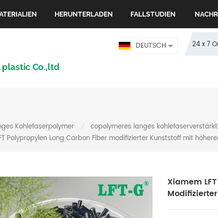
ATERIALIEN
HERUNTERLADEN
FALLSTUDIEN
NACHR
24 x 7 
DEUTSCH
nges Kohlefaserpolymer
copolymeres langes kohlefaserverstärkt
/
 Polypropylen Long Carbon Fiber modifizierter Kunststoff mit höherer
Xiamem LFT 
Modifizierte