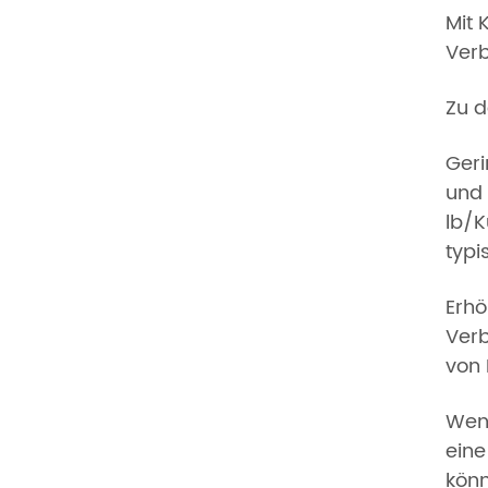
Mit 
Verb
Zu d
Geri
und 
lb/K
typi
Erhö
Verb
von 
Wenn
eine
könn