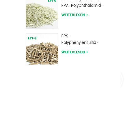
PPA-Polyphthalamid-
Langglasfaser-
WEITERLESEN
verstärkte
Verbindungen
PPS-
Polyphenylensulfid-
Langglasfaser-
WEITERLESEN
verstärkte
Verbindungen