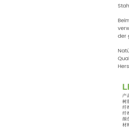
Stah
Beim
verw
der 
Natü
Qual
Hers