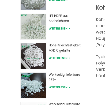
verstärkte Pellets
Koh
LFT HDPE aus
Kohl
hochdichtem
eine
Polyethylen mit
WEITERLESEN
werd
Langglasfaserverstärkung
Haup
„Pol
Hohe Kriechfestigkeit
MXD 6 gefüllte
Langglasfaser-
Typi
WEITERLESEN
Compounds
Poly
Verb
häuf
Werkseitig lieferbare
PBT-
Polybutylenterephthalat-
WEITERLESEN
Langglasfaser-
verstärkte
Verbindungen
Werkseitig lieferbare