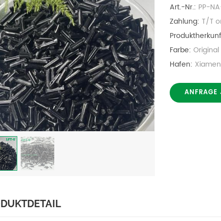
Art.-Nr.:
PP-NA
Zahlung:
T/T o
Produktherkunf
Farbe:
Origina
Hafen:
Xiamen
ANFRAGE 
DUKTDETAIL