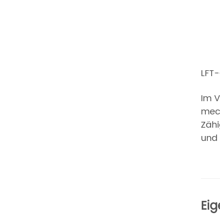
LFT-
Im V
mech
Zähi
und 
Ei