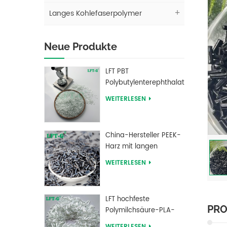
Langes Kohlefaserpolymer
Neue Produkte
LFT PBT
Polybutylenterephthalat
Langglasfasergefüllte
WEITERLESEN
Verbundwerkstoffe
China-Hersteller PEEK-
Harz mit langen
kohlenstofffaserverstärkten
WEITERLESEN
Pellets
LFT hochfeste
PRO
Polymilchsäure-PLA-
Langglasfaser-
WEITERLESEN