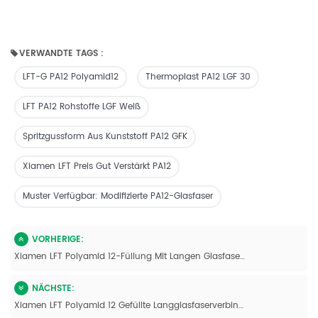
VERWANDTE TAGS :
LFT-G PA12 Polyamid12
Thermoplast PA12 LGF 30
LFT PA12 Rohstoffe LGF Weiß
Spritzgussform Aus Kunststoff PA12 GFK
Xiamen LFT Preis Gut Verstärkt PA12
Muster Verfügbar: Modifizierte PA12-Glasfaser
VORHERIGE:
Xiamen LFT Polyamid 12-Füllung Mit Langen Glasfaserverbindungen Mit Hoher Steifigkeit Und Zähigkeit
NÄCHSTE:
Xiamen LFT Polyamid 12 Gefüllte Langglasfaserverbindungen, Chinesischer Hersteller