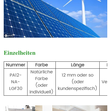
Einzelheiten
Nummer
Farbe
Länge
P
Natürliche
PA12-
12 mm oder so
Farbe
NA-
(oder
Ver
(oder
LGF30
kundenspezifisch)
individuell)