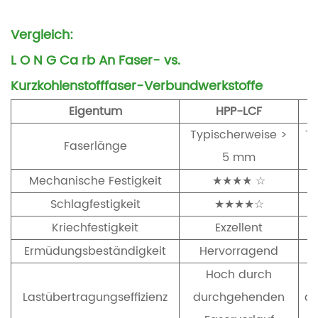
Vergleich:
L
O
N
G
Ca
rb
An
Faser- vs.
Kurzkohlenstofffaser-Verbundwerkstoffe
Eigentum
HPP-LCF
Typischerweise >
Ty
Faserlänge
5 mm
Mechanische Festigkeit
★★★★
☆
Schlagfestigkeit
★★★★☆
Kriechfestigkeit
Exzellent
Ermüdungsbeständigkeit
Hervorragend
Hoch durch
G
Lastübertragungseffizienz
durchgehenden
di