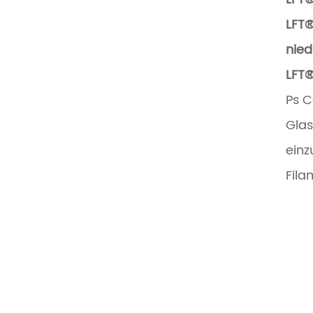
LFT®
nied
LFT®
Ps C
Glas
einz
Fila