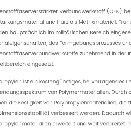
enstofffaserverstärkter Verbundwerkstoff (CFK) bes
tärkungsmaterial und Harz als Matrixmaterial. Frü
en hauptsächlich im militärischen Bereich eingeset
rialeigenschaften, des Formgebungsprozesses un
enstofffaserverbundwerkstoffe zunehmend in der In
zeitbereich eingesetzt.
propylen ist ein kostengünstiges, hervorragendes L
ndungsspektrum von Polymermaterialien. Durch di
en die Festigkeit von Polypropylenmaterialien, di
Dimensionsstabilität verbessert werden. Dadurch 
propylenmaterialien erweitert und weit verbreitet i