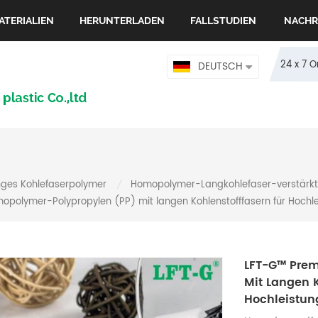
ATERIALIEN
HERUNTERLADEN
FALLSTUDIEN
NACHR
24 x 7 
DEUTSCH
nges Kohlefaserpolymer
Homopolymer-Langkohlefaser-verstärkt
/
polymer-Polypropylen (PP) mit langen Kohlenstofffasern für Hoch
LFT-G™ Pre
Mit Langen K
Hochleistu