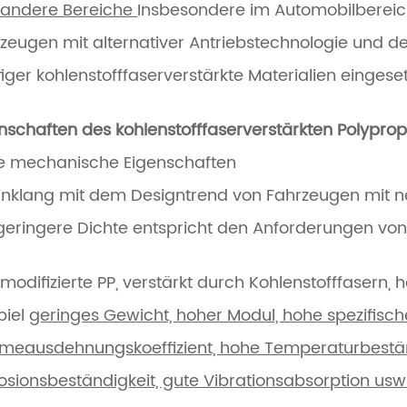
 andere Bereiche
Insbesondere im Automobilbereic
zeugen mit alternativer Antriebstechnologie und 
iger kohlenstofffaserverstärkte Materialien eingeset
nschaften des kohlenstofffaserverstärkten Polyprop
e mechanische Eigenschaften
inklang mit dem Designtrend von Fahrzeugen mit n
geringere Dichte entspricht den Anforderungen von
modifizierte PP, verstärkt durch Kohlenstofffasern, 
piel
geringes Gewicht, hoher Modul, hohe spezifische 
eausdehnungskoeffizient, hohe Temperaturbeständ
osionsbeständigkeit, gute Vibrationsabsorption usw