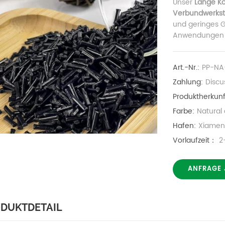
Unser
Lange Ko
Verbundwerkst
und geringes G
Anwendungen w
Art.-Nr.:
PP-NA
Zahlung:
Discu
Produktherkunf
Farbe:
Natural
Hafen:
Xiame
Vorlaufzeit：
2
ANFRAGE 
DUKTDETAIL