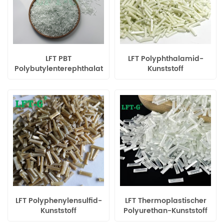
LFT PBT
LFT Polyphthalamid-
Polybutylenterephthalat
Kunststoff
Langglasfasergefüllte
Langglasfaserverstärkte
Verbundwerkstoffe
Verbundwerkstoffe
LFT Polyphenylensulfid-
LFT Thermoplastischer
Kunststoff
Polyurethan-Kunststoff
Langglasfaserverstärkte
Langglasfaserverstärkte