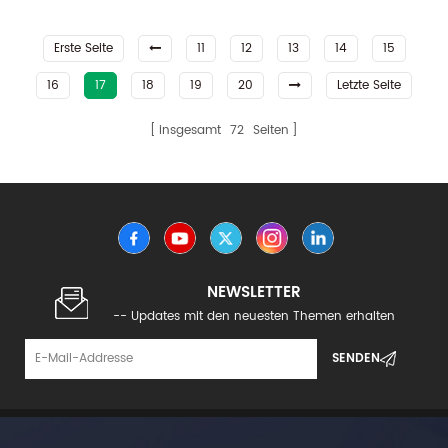
Verbundwerkstoffe
Verbundwerkstoffe
Erste Seite
11
12
13
14
15
16
17
18
19
20
Letzte Seite
insgesamt
72
Seiten
NEWSLETTER
-- Updates mit den neuesten Themen erhalten