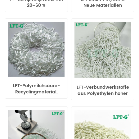
20–60 %
Neue Materialien
Langglasfaseranteil
Langglasfasergefüllte
Verbundwerkstoffe
LFT-Polymilchsäure-
LFT-Verbundwerkstoffe
Recyclingmaterial,
aus Polyethylen hoher
Verbundwerkstoffe mit
Dichte und langen
langen Glasfasern
Glasfasern