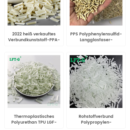
2022 heiß verkauftes
PPS Polyphenylensulfid-
Verbundkunststoff-PPA-
Langglasfaser-
Langglasfaser-
Verbundkunststoff hohe
Füllmaterial mit hoher
Zähigkeit
Zähigkeit
Thermoplastisches
Rohstoffverbund
Polyurethan TPU LGF-
Polypropylen-
Füllungsverbundprodukt
Langglasfaser40