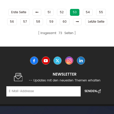
Erste Seite
51
52
53
54
55
56
57
58
59
60
Letzte Seite
insgesamt
73
Seiten
NEWSLETTER
-- Updates mit den neuesten Themen erhalten