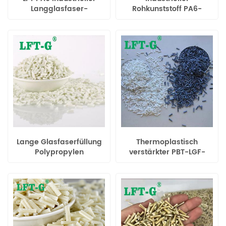
Langglasfaser-
Rohkunststoff PA6-
Verbundkunststoff für
Verbundwerkstoff LGF
Automobilteile
Polyamid 6 für
Automobilteile
Lange Glasfaserfüllung
Thermoplastisch
Polypropylen
verstärkter PBT-LGF-
naturfarben
Glasfaserharz-
kundenspezifische
Kunststoff
Kunststoffmuster zur
Verfügung stellen