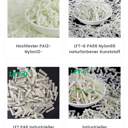
Hochfester PA12-
LFT-G PA66 Nylon66
Nylon12-
naturfarbener Kunststoff
Verbundwerkstoff in
für elektronische Geräte
reinweißer LGF-Farbe für
die Automobilindustrie
LFT PA6 Industrieller
Industrieller