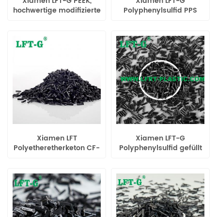
Xiamen LFT-G PEEK,
Xiamen LFT-G
hochwertige modifizierte
Polyphenylsulfid PPS
thermoplastische
gefüllte Kohlefaser,
Füllung aus langen
flammhemmend UL-94
Carbonfasern für
Automobile
Xiamen LFT
Xiamen LFT-G
Polyetheretherketon CF-
Polyphenylsulfid gefüllt
Verbundwerkstoff 20 %–
30 % LCF PPS
60 % natürliche
flammhemmend, Klasse
Hochleistungsfarbe
UL-94 V0