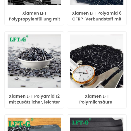
Xiamen LFT
Xiamen LFT Polyamid 6
Polypropylenfüllung mit
CFRP-Verbundstoff mit
langen
langer Carbonfaser zur
Kohlefaserverbundwerkstoffen
Herstellung von Helmen
PP mit höherer Zähigkeit
und Festigkeit
Xiamen LFT Polyamid 12
Xiamen LFT
mit zusätzlicher, leichter
Polymilchsäure-
Probe aus Carbonfaser-
Verbindungen füllen
Verbundwerkstoff
Kohlefaser mit
erhältlich
natürlicher
Hochleistungsfarbe