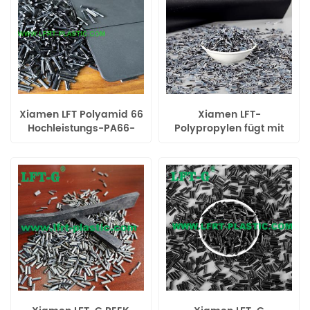
Xiamen LFT Polyamid 66
Xiamen LFT-
Hochleistungs-PA66-
Polypropylen fügt mit
Langkohlefaser-
langen
Verbundwerkstoffe für
Kohlenstofffasern
die Luft- und Raumfahrt
modifizierten Kunststoff
für höhere Festigkeit und
Steifigkeit hinzu