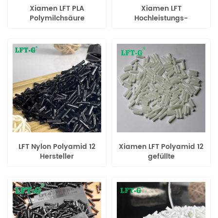
Xiamen LFT PLA
Xiamen LFT
Polymilchsäure
Hochleistungs-
verbindet
Polyphenylensulfid-
thermoplastisches
Langglasfaser-
Langglasfaserharz für
verstärkte
den Maschinenbau
thermoplastische
Polymere
LFT Nylon Polyamid 12
Xiamen LFT Polyamid 12
Hersteller
gefüllte
kohlenstofffasergefüllter
Langglasfaserverbindungen
Spezialkunststoff
chinesischer Hersteller