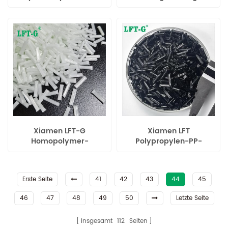
langer,
Glasfasern in
kohlenstofffaserverstärkter
Originalfarbe für
Kunststoff
Automobilteile
Xiamen LFT-G
Xiamen LFT
Homopolymer-
Polypropylen-PP-
Polypropylen-verstärkte
Copolymer mit langen
Langglasfaser-
Kohlenstofffaser-
Verbindungen
Verstärkungspolymeren
Erste Seite
41
42
43
44
45
46
47
48
49
50
Letzte Seite
insgesamt
112
Seiten