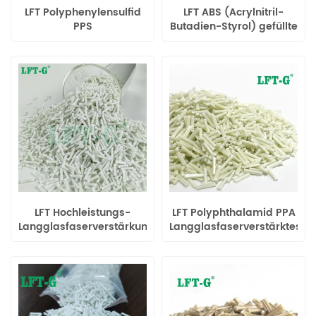
LFT Polyphenylensulfid
LFT ABS (Acrylnitril-
PPS
Butadien-Styrol) gefüllte
Langkohlefaserverstärkte
Langglasfaser-
PPS-Pellets
Compounds
LFT Hochleistungs-
LFT Polyphthalamid PPA
Langglasfaserverstärkung
Langglasfaserverstärktes
aus hochdichtem
thermoplastisches Harz
Polyethylen HDPE