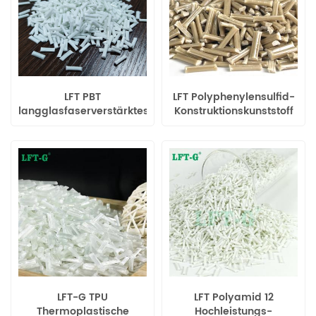
LFT PBT
LFT Polyphenylensulfid-
langglasfaserverstärktes
Konstruktionskunststoff
thermoplastisches
mit
Virginal-Granulat
Langglasfaserverstärkung
LFT-G TPU
LFT Polyamid 12
Thermoplastische
Hochleistungs-