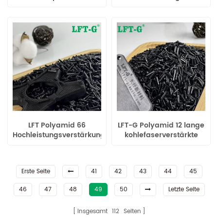
Urethan-Langglasfaser-
Langglasfaserverstärkung
verstärkte Verbindungen
LFT Polyamid 66
LFT-G Polyamid 12 lange
Hochleistungsverstärkung
kohlefaserverstärkte
mit langen
Nylonverbindungen für
Carbonfasern
Autoteile
Erste Seite
41
42
43
44
45
46
47
48
49
50
Letzte Seite
insgesamt
112
Seiten