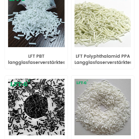
LFT PBT
LFT Polyphthalamid PPA
langglasfaserverstärktes
Langglasfaserverstärktes
thermoplastisches
thermoplastisches Harz
Virginal-Granulat